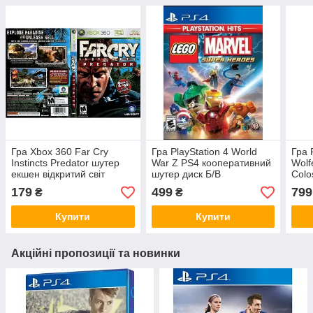
Гра Xbox 360 Far Cry
Гра PlayStation 4 World
Гра 
Instincts Predator шутер
War Z PS4 кооперативний
Wolf
екшен відкритий світ
шутер диск Б/В
Colo
російська версія LT 3.0 LT
PS4
179
499
799
₴
₴
2.0
Купити
Купити
Акційні пропозиції та новинки