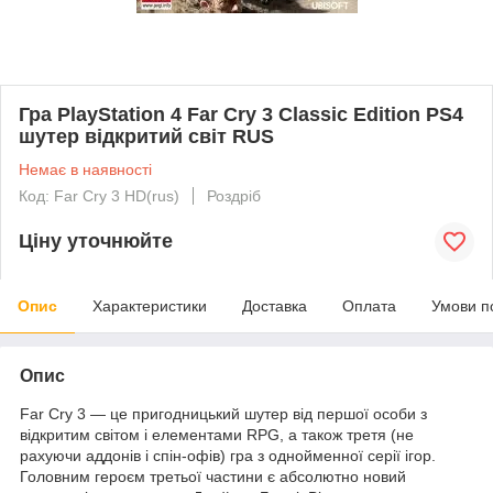
Гра PlayStation 4 Far Cry 3 Classic Edition PS4
шутер відкритий світ RUS
Немає в наявності
Код: Far Cry 3 HD(rus)
Роздріб
Ціну уточнюйте
Опис
Характеристики
Доставка
Оплата
Умови п
Опис
Far Cry 3 — це пригодницький шутер від першої особи з
відкритим світом і елементами RPG, а також третя (не
рахуючи аддонів і спін-офів) гра з однойменної серії ігор.
Головним героєм третьої частини є абсолютно новий