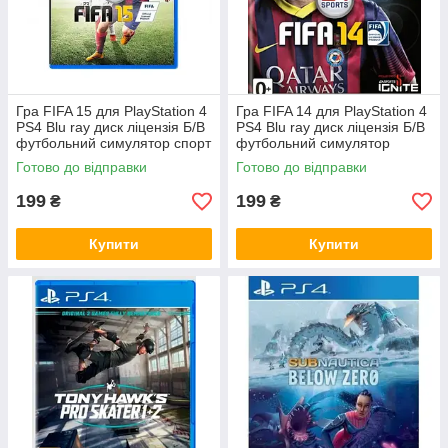
Гра FIFA 15 для PlayStation 4
Гра FIFA 14 для PlayStation 4
PS4 Blu ray диск ліцензія Б/В
PS4 Blu ray диск ліцензія Б/В
футбольний симулятор спорт
футбольний симулятор
турніри мультиплеєр
англійська версія спорт
Готово до відправки
Готово до відправки
199
199
₴
₴
Купити
Купити