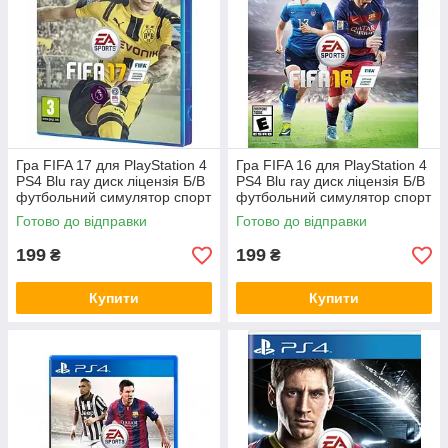
Гра FIFA 17 для PlayStation 4
Гра FIFA 16 для PlayStation 4
PS4 Blu ray диск ліцензія Б/В
PS4 Blu ray диск ліцензія Б/В
футбольний симулятор спорт
футбольний симулятор спорт
режим Історія Frostbite
режим тренера мультиплеєр
Готово до відправки
Готово до відправки
199
199
₴
₴
Купити
Купити