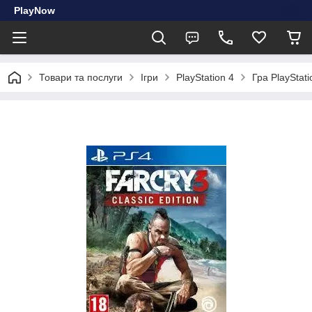
PlayNow
Товари та послуги
Ігри
PlayStation 4
Гра PlayStati