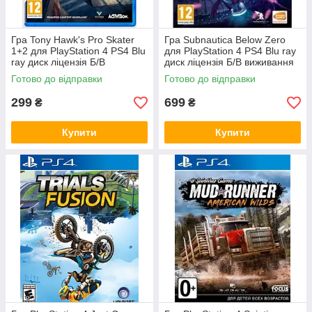
Гра Tony Hawk's Pro Skater
Гра Subnautica Below Zero
1+2 для PlayStation 4 PS4 Blu
для PlayStation 4 PS4 Blu ray
ray диск ліцензія Б/В
диск ліцензія Б/В виживання
скейтбординг спорт аркада
пригоди відкритий підводний
Готово до відправки
Готово до відправки
ремейк
світ
299
699
₴
₴
Купити
Купити