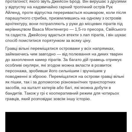
протагоніст, якого звуть Джейсон Броді. Він вирушає з друзями
у відпустку на надзвичайно гарний тропічний острів Рук
Айленд, проте відпустка переривається кошмаром, коли після
парашутного стрибка, приземлившись на одному з островів
архітектуру, вони потрапляють у руки до місцевих піратів під
керівництвом Вааса Монтенегро — 1,5-го пресора, Свійського
та садиста. Джейсону вдається втекти з лап піратів, і він шукає
спосіб помститися порятунком за всяку ціну.
Гравці вільні переміщатися островами у всіх напрямках,
займаючись чим завгодно — від полювання на диких тварин
до захоплення камер піратів. За багато дій гравець отримує
особливі окуляри, які згодом можна вкласти в розвиток
персонажа, зробивши його сильнішим і зручнішим у
поводженні зі зброєю. Переміщатися на острови гравці вільні
як пішки, так і за допомогою різноманітних транспортних
засобів, на кшталт катерів або багі, які можна добути в
бандитів. Також у грі є кооперативний режим для чотирьох
гравців, який розповідає зовсім іншу історію.