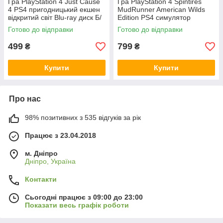
Гра PlayStation 4 Just Cause
Гра PlayStation 4 Spintires
4 PS4 пригодницький екшен
MudRunner American Wilds
відкритий світ Blu-ray диск Б/
Edition PS4 симулятор
В ліцензія
бездоріжжя Blu-ray диск
Готово до відправки
Готово до відправки
ліцензія Б/В
499
799
₴
₴
Купити
Купити
Про нас
98% позитивних з 535 відгуків за рік
Працює з 23.04.2018
м. Дніпро
Дніпро, Україна
Контакти
Сьогодні працює з 09:00 до 23:00
Показати весь графік роботи