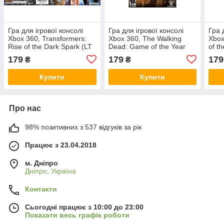
Гра для ігрової консолі
Гра для ігрової консолі
Гра 
Xbox 360, Transformers:
Xbox 360, The Walking
Xbox
Rise of the Dark Spark (LT
Dead: Game of the Year
of th
3.0, LT 2.0)
Edition (LT 3.0, LT 2.0)
LT 2
179
179
179
₴
₴
Купити
Купити
Про нас
98% позитивних з 537 відгуків за рік
Працює з 23.04.2018
м. Дніпро
Дніпро, Україна
Контакти
Сьогодні працює з 10:00 до 23:00
Показати весь графік роботи