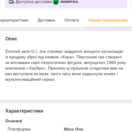
Доступна доставка
арактеристики
Доставка
Оплата
Умови повернення
Опис
Елітний загін G.I. Joe отримує завдання знищити організацію
із продажу зброї під назвою «Кора». Персонажі гри створені
за мотивами серії патріотичних фігурок, випущених 1964 року
компанією «Хасбро». Причому ці іграшкові солдатики вже не
раз виступала як муза: свого часу вони надихнули комікс і
мультиплікаційний серіал.
Характеристики
Основні
Платформа
Xbox One