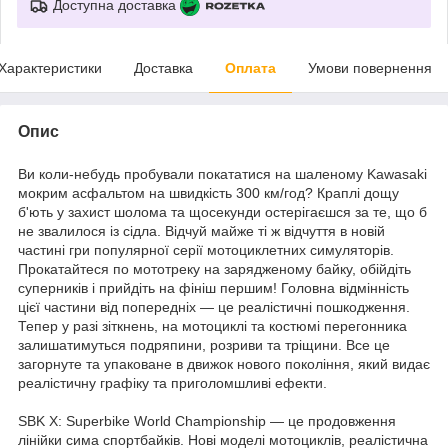
Доступна доставка
Характеристики
Доставка
Оплата
Умови повернення
Опис
Ви коли-небудь пробували покататися на шаленому Kawasaki
мокрим асфальтом на швидкість 300 км/год? Краплі дощу
б'ють у захист шолома та щосекунди остерігаєшся за те, що б
не звалилося із сідла. Відчуй майже ті ж відчуття в новій
частині гри популярної серії мотоциклетних симуляторів.
Прокатайтеся по мототреку на зарядженому байку, обійдіть
суперників і прийдіть на фініш першим! Головна відмінність
цієї частини від попередніх — це реалістичні пошкодження.
Тепер у разі зіткнень, на мотоциклі та костюмі перегонника
залишатимуться подряпини, розриви та тріщини. Все це
загорнуте та упаковане в движок нового покоління, який видає
реалістичну графіку та приголомшливі ефекти.
SBK X: Superbike World Championship — це продовження
лінійки сима спортбайків. Нові моделі мотоциклів, реалістична