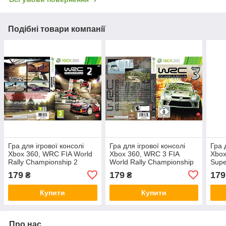
Подібні товари компанії
Гра для ігрової консолі
Гра для ігрової консолі
Гра 
Xbox 360, WRC FIA World
Xbox 360, WRC 3 FIA
Xbox
Rally Championship 2
World Rally Championship
Supe
(росська версія, LT 3.0, LT
(LT 3.0, LT 2.0)
Cham
179
179
179
₴
₴
2.0)
3.0, 
Купити
Купити
Про нас