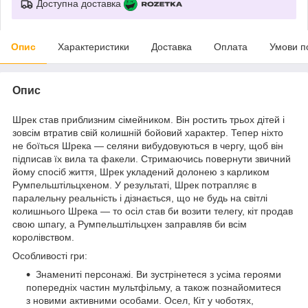
Доступна доставка
Опис
Характеристики
Доставка
Оплата
Умови п
Опис
Шрек став приблизним сімейником. Він ростить трьох дітей і
зовсім втратив свій колишній бойовий характер. Тепер ніхто
не боїться Шрека — селяни вибудовуються в чергу, щоб він
підписав їх вила та факели. Стримаючись повернути звичний
йому спосіб життя, Шрек укладений долонею з карликом
Румпельштільцхеном. У результаті, Шрек потрапляє в
паралельну реальність і дізнається, що не будь на світлі
колишнього Шрека — то осіл став би возити телегу, кіт продав
свою шпагу, а Румпельштільцхен заправляв би всім
королівством.
Особливості гри:
Знамениті персонажі. Ви зустрінетеся з усіма героями
попередніх частин мультфільму, а також познайомитеся
з новими активними особами. Осел, Кіт у чоботях,