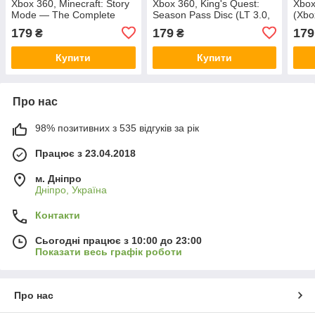
Xbox 360, Minecraft: Story
Xbox 360, King's Quest:
Xbox
Mode — The Complete
Season Pass Disc (LT 3.0,
(Xbo
Adventure (LT 3.0, LT 2.0)
LT 2.0)
179
179
179
₴
₴
Купити
Купити
Про нас
98% позитивних з 535 відгуків за рік
Працює з 23.04.2018
м. Дніпро
Дніпро, Україна
Контакти
Сьогодні працює з 10:00 до 23:00
Показати весь графік роботи
Про нас