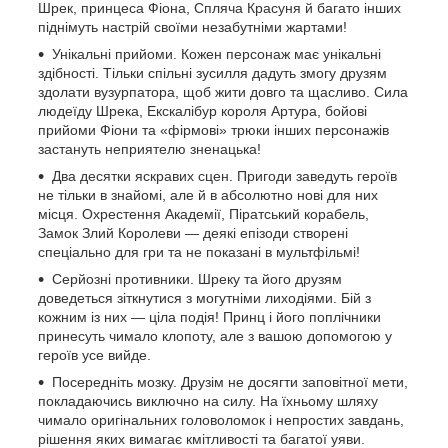
Шрек, принцеса Фіона, Спляча Красуня й багато інших
піднімуть настрій своїми незабутніми жартами!
Унікальні прийоми. Кожен персонаж має унікальні
здібності. Тільки спільні зусилля дадуть змогу друзям
здолати вузурпатора, щоб жити довго та щасливо. Сила
людеїду Шрека, Екскалібур короля Артура, бойові
прийоми Фіони та «фірмові» трюки інших персонажів
застануть неприятелю зненацька!
Два десятки яскравих сцен. Пригоди заведуть героїв
не тільки в знайомі, але й в абсолютно нові для них
місця. Охрестення Академії, Піратський корабель,
Замок Злий Королеви — деякі епізоди створені
спеціально для гри та не показані в мультфільмі!
Серйозні противники. Шреку та його друзям
доведеться зіткнутися з могутніми лиходіями. Бій з
кожним із них — ціла подія! Принц і його поплічники
принесуть чимало клопоту, але з вашою допомогою у
героїв усе вийде.
Посередніть мозку. Друзім не досягти заповітної мети,
покладаючись виключно на силу. На їхньому шляху
чимало оригінальних головоломок і непростих завдань,
рішення яких вимагає кмітливості та багатої уяви.