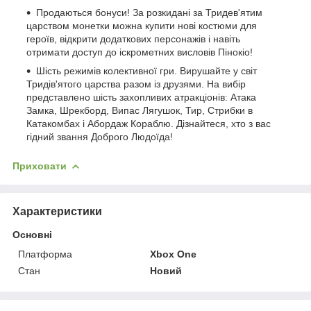
Продаються бонуси! За розкидані за Тридев'ятим
царством монетки можна купити нові костюми для
героїв, відкрити додаткових персонажів і навіть
отримати доступ до іскрометних висловів Пінокіо!
Шість режимів колективної гри. Вирушайте у світ
Тридів'ятого царства разом із друзями. На вибір
представлено шість захопливих атракціонів: Атака
Замка, Шрекборд, Випас Лягушок, Тир, Стрибки в
Катакомбах і Абордаж Кораблю. Дізнайтеся, хто з вас
гідний звання Доброго Людоїда!
Приховати
Характеристики
Основні
Платформа
Xbox One
Стан
Новий