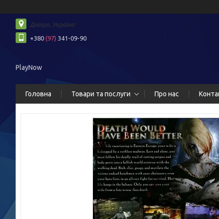
Дніпро, Україна
+380
(97)
341-09-90
PlayNow
Головна
Товари та послуги
Про нас
Конта