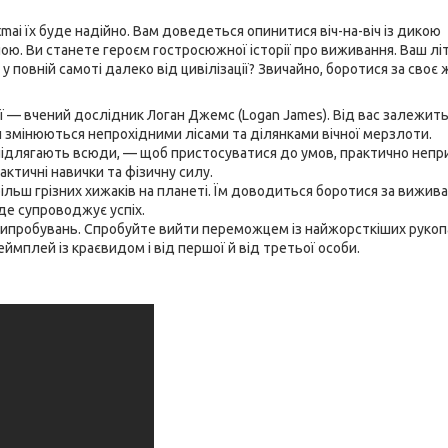
atmai їх буде надійно. Вам доведеться опинитися віч-на-віч із дикою
 Ви станете героєм гостросюжної історії про виживання. Ваш лі
 повній самоті далеко від цивілізації? Звичайно, боротися за своє 
кої — вчений дослідник Логан Джемс (Logan James). Від вас залежить
и змінюються непрохідними лісами та ділянками вічної мерзлоти.
о підлягають всюди, — щоб пристосуватися до умов, практично неп
актичні навички та фізичну силу.
льш грізних хижаків на планеті. Їм доводиться боротися за вижива
буде супроводжує успіх.
з випробувань. Спробуйте вийти переможцем із найжорсткіших руко
геймплей із краєвидом і від першої й від третьої особи.