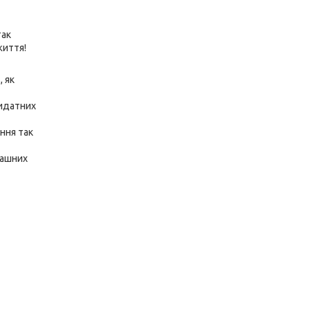
так
життя!
, як
ридатних
ння так
пашних