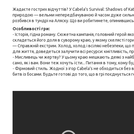
Жадаєте гострих відчуттів? У Cabela's Survival: Shadows of K
природою — вельми непередбачуваною й часом дуже сильною.
розбився в тундрі на Аляску. Що ви робитимете, опинившись у
Особливості гри:
- Історія, гідна роману. Сюжетна кампанія, головний герой я
складеться його доля в суворому краю, у якому скелясті гор
— Справжній екстрим. Холод, холод і всілякі небезпеки, щ
для життя, доведеться залучити всі ресурси: кмітливість, пр
- Мисливець чи жертву? У цьому краю мешкають деякі з найбі
само, як і вам. Вони теж хочуть їсти... Питання в тому, кому 
- Фірмовий стиль. Жодної з ігор Cabela's не обходиться бе
битв із босами. Будьте готові до того, що в грі поєднується 