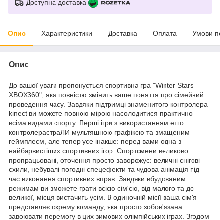
Доступна доставка
Опис
Характеристики
Доставка
Оплата
Умови п
Опис
До вашої уваги пропонується спортивна гра "Winter Stars
XBOX360", яка повністю змінить ваше поняття про сімейний
проведення часу. Завдяки підтримці знаменитого контролера
kinect ви можете повною мірою насолодитися практично
всіма видами спорту. Перші ігри з використанням етго
контролерастраЛИ мультяшною графікою та змащеним
геймплеєм, але тепер усе інакше: перед вами одна з
найбарвистіших спортивних ігор. Спортсмени великово
пропрацьовані, оточення просто заворожує: величні снігові
схили, небувалі погодні спецефекти та чудова анімація під
час виконання спортивних вправ. Завдяки вбудованим
режимам ви зможете грати всією сім'єю, від малого та до
великої, місця вистачить усім. В одиночній місії ваша сім'я
представляє окрему команду, яка просто зобов'язана
завоювати перемогу в цих зимових олімпійських іграх. Згодом