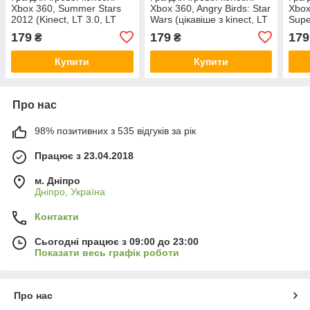
Xbox 360, Summer Stars
Xbox 360, Angry Birds: Star
Xbox
2012 (Kinect, LT 3.0, LT
Wars (цікавіше з kinect, LT
Supe
2.0)
3.0, LT 2.0)
3.0, 
179
179
179
₴
₴
Купити
Купити
Про нас
98% позитивних з 535 відгуків за рік
Працює з 23.04.2018
м. Дніпро
Дніпро, Україна
Контакти
Сьогодні працює з 09:00 до 23:00
Показати весь графік роботи
Про нас