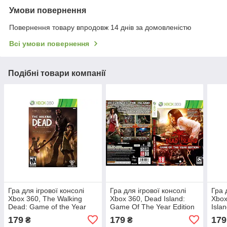
Умови повернення
Повернення товару впродовж 14 днів за домовленістю
Всі умови повернення
Подібні товари компанії
Гра для ігрової консолі
Гра для ігрової консолі
Гра 
Xbox 360, The Walking
Xbox 360, Dead Island:
Xbox
Dead: Game of the Year
Game Of The Year Edition
Islan
Edition (LT 3.0, LT 2.0)
(LT 3.0, LT 2.0)
179
179
179
₴
₴