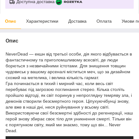
Доступна доставка
Опис
Характеристики
Доставка
Оплата
Умови п
Опис
NeverDead — екшн від третьої особи, дія якого відбувається в
фантастичному та приголомшливому всесвіті, де люди
борються з незвичайними істотами. Для знищення товщин
чудовиськ у вашому арсеналі міститься меч, що за дизайном
схожий на метелика, і велика кількість гармат.
Гра починається в тихий і мирний час, коли весь світ
перебуває під загрозою поглинання стерео. Кілька століть
пройшло відтоді, як світ поринув у непроглядну темряву зла, і
демонів створили безсмертного героя. Ціпухуючібунці знову,
але вже в наші дні, неся руйнування у всьому світі.
Використовуючи свої безсмертні здібності до регенерації, наш
герой знову збирає своє тіло для уникнення смерті. Тільки він
є порятунком світу, який ми знаємо, тому що він... Never
Dead.