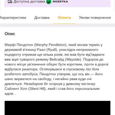
Доступна доставка
Характеристики
Доставка
Оплата
Умови повернення
Опис
Мерфі Пендлтон (Merphy Pendleton), який мочив термін у
державній в'язниці Раал (Ryall), унаслідок неприємного
інциденту отримав ще кілька років, які мав бути від'їжджати
вже вциї суворого режиму Вейсайд (Wayside). Подорож до
нового місця ув'язнення обіцяє бути коротким, проте в дорозі
відбулася реактора. Оглянувшися в глусковому лісі біля
розбитого автобуса, Пендлтон утворив, що ось він — його
шанс вирватися на свободу, і негайно рвав куди очі
дивляться. Незабаром біг огорнув у дивному містечку
Сайлент Хілл (Silent Hill), який і став його персональним
адом...