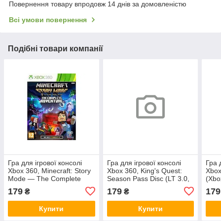
Повернення товару впродовж 14 днів за домовленістю
Всі умови повернення
Подібні товари компанії
Гра для ігрової консолі
Гра для ігрової консолі
Гра 
Xbox 360, Minecraft: Story
Xbox 360, King's Quest:
Xbox
Mode — The Complete
Season Pass Disc (LT 3.0,
(Xbo
Adventure (LT 3.0, LT 2.0)
LT 2.0)
179
179
179
₴
₴
Купити
Купити