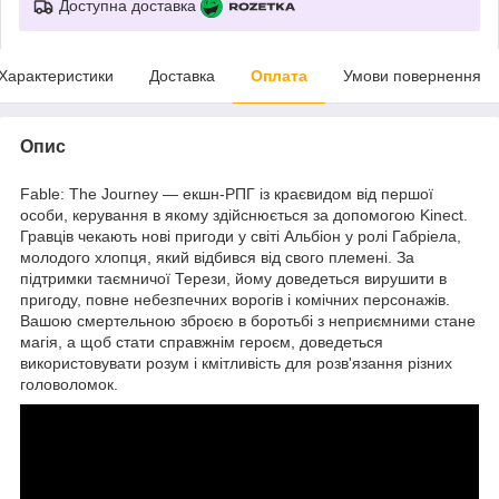
Доступна доставка
Характеристики
Доставка
Оплата
Умови повернення
Опис
Fable: The Journey — екшн-РПГ із краєвидом від першої
особи, керування в якому здійснюється за допомогою Kinect.
Гравців чекають нові пригоди у світі Альбіон у ролі Габріела,
молодого хлопця, який відбився від свого племені. За
підтримки таємничої Терези, йому доведеться вирушити в
пригоду, повне небезпечних ворогів і комічних персонажів.
Вашою смертельною зброєю в боротьбі з неприємними стане
магія, а щоб стати справжнім героєм, доведеться
використовувати розум і кмітливість для розв'язання різних
головоломок.