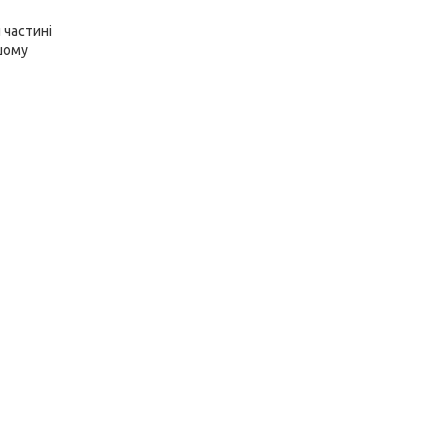
 частині
шому