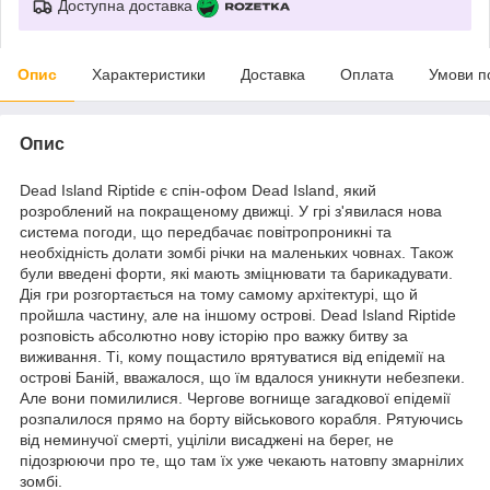
Доступна доставка
Опис
Характеристики
Доставка
Оплата
Умови п
Опис
Dead Island Riptide є спін-офом Dead Island, який
розроблений на покращеному движці. У грі з'явилася нова
система погоди, що передбачає повітропроникні та
необхідність долати зомбі річки на маленьких човнах. Також
були введені форти, які мають зміцнювати та барикадувати.
Дія гри розгортається на тому самому архітектурі, що й
пройшла частину, але на іншому острові. Dead Island Riptide
розповість абсолютно нову історію про важку битву за
виживання. Ті, кому пощастило врятуватися від епідемії на
острові Баній, вважалося, що їм вдалося уникнути небезпеки.
Але вони помилилися. Чергове вогнище загадкової епідемії
розпалилося прямо на борту військового корабля. Рятуючись
від неминучої смерті, уціліли висаджені на берег, не
підозрюючи про те, що там їх уже чекають натовпу змарнілих
зомбі.