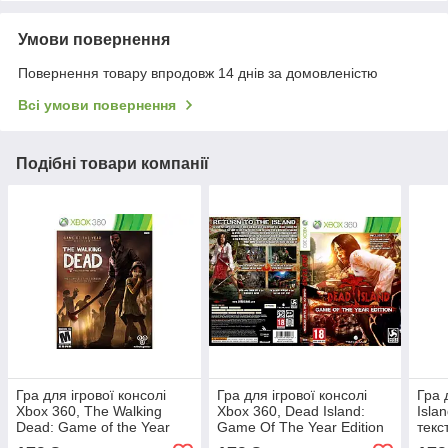
Умови повернення
Повернення товару впродовж 14 днів за домовленістю
Всі умови повернення
Подібні товари компанії
Гра для ігрової консолі
Гра для ігрової консолі
Гра 
Xbox 360, The Walking
Xbox 360, Dead Island:
Isla
Dead: Game of the Year
Game Of The Year Edition
текст
Edition (LT 3.0, LT 2.0)
(LT 3.0, LT 2.0)