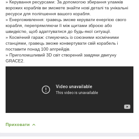
» Керування ресурсами: За допомогою збирання уламків
ворожих кораблів ви зможете знайти нові деталі та унікальні
ресурси для поліпшення вашого корабля.
» Енергоживлення: гравець зможе керувати енергією свого
корабля, перепрямляючи її між щитами зброєю або
швидкістю, щоб адаптуватися до будь-якої ситуації.
» Космічний гараж: стикуючись із союзними космічними
станціями, гравець зможе конвертувати свій корабель і
поставити понад 100 апгрейдів.
» Приголомшливий 3D світ створений завдяки двигуну
GRACE2.
Приховати