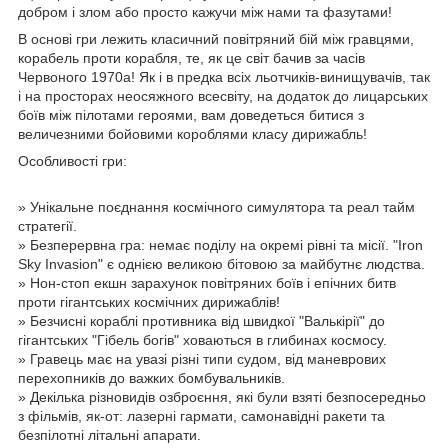
добром і злом або просто кажучи між нами та фазутами!
В основі гри лежить класичний повітряний бій між гравцями,
корабель проти корабля, те, як це світ бачив за часів
Червоного 1970а! Як і в предка всіх льотчиків-винищувачів, так
і на просторах неосяжного всесвіту, на додаток до лицарських
боїв між пілотами героями, вам доведеться битися з
величезними бойовими короблями класу дирижабль!
Особливості гри:
» Унікальне поєднання космічного симулятора та реал тайм
стратегії.
» Безперервна гра: немає поділу на окремі рівні та місії. "Iron
Sky Invasion" є однією великою бітовою за майбутнє людства.
» Нон-стоп екшн зарахунок повітряних боїв і епічних битв
проти гігантських космічних дирижаблів!
» Безчисні кораблі противника від швидкої "Валькірії" до
гігантських "Гібель богів" ховаються в глибинах космосу.
» Гравець має на увазі різні типи судом, від маневрових
перехопників до важких бомбувальників.
» Декілька різновидів озброєння, які були взяті безпосередньо
з фільмів, як-от: лазерні гармати, самонавідні ракети та
безпілотні літальні апарати.