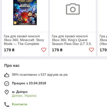
Гра для ігрової консолі
Гра для ігрової консолі
Гра 
Xbox 360, Minecraft: Story
Xbox 360, King's Quest:
Xbox
Mode — The Complete
Season Pass Disc (LT 3.0,
(Xbo
Adventure (LT 3.0, LT 2.0)
LT 2.0)
179
179
179
₴
₴
Про нас
98% позитивних з 537 відгуків за рік
Працює з 23.04.2018
м. Дніпро
Дніпро, Україна
Контакти