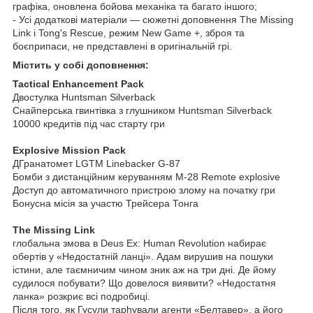
графіка, оновлена бойова механіка та багато іншого;
- Усі додаткові матеріали — сюжетні доповнення The Missing
Link і Tong's Rescue, режим New Game +, зброя та
боєприпаси, не представлені в оригінальній грі.
Містить у собі доповнення:
Tactical Enhancement Pack
Двостулка Huntsman Silverback
Снайперська гвинтівка з глушником Huntsman Silverback
10000 кредитів під час старту гри
Explosive Mission Pack
ДГранатомет LGTM Linebacker G-87
Бомби з дистанційним керуванням M-28 Remote explosive
Доступ до автоматичного пристрою злому на початку гри
Бонусна місія за участю Трейсера Тонга
The Missing Link
глобальна змова в Deus Ex: Human Revolution набирає
обертів у «Недостатній ланці». Адам вирушив на пошуки
істини, але таємничим чином зник аж на три дні. Де йому
судилося побувати? Що довелося виявити? «Недостатня
ланка» розкриє всі подробиці.
Після того, як Гусули таphували агенти «Белтавер», а його