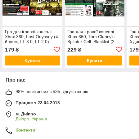
Гра для ігрової консолі
Гра для ігрової консолі
Гра 
Xbox 360, Lost Odyssey (4-
Xbox 360, Tom Clancy's
Xbox
й диск, LT 3.0, LT 2.0)
Splinter Cell: Blacklist (2
й ди
диски, LT 3.0, LT 2.0)
179
229
179
₴
₴
Купити
Купити
Про нас
98% позитивних з 535 відгуків за рік
Працює з 23.04.2018
м. Дніпро
Дніпро, Україна
Контакти