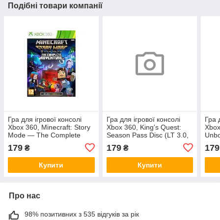
Подібні товари компанії
Гра для ігрової консолі
Гра для ігрової консолі
Гра 
Xbox 360, Minecraft: Story
Xbox 360, King's Quest:
Xbox
Mode — The Complete
Season Pass Disc (LT 3.0,
Unbo
Adventure (LT 3.0, LT 2.0)
LT 2.0)
179
179
179
₴
₴
Купити
Купити
Про нас
98% позитивних з 535 відгуків за рік