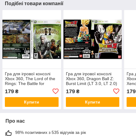
Подібні товари компанії
Гра для ігрової консолі
Гра для ігрової консолі
Гра 
Xbox 360, The Lord of the
Xbox 360, Dragon Ball Z:
Xbox
Rings: The Battle for
Burst Limit (LT 3.0, LT 2.0)
Xeno
Middle-Earth II (LT 3.0, LT
179
179
179
₴
₴
2.0)
Купити
Купити
Про нас
98% позитивних з 535 відгуків за рік