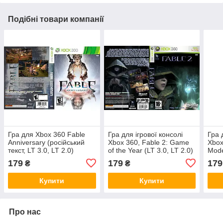
Подібні товари компанії
Гра для Xbox 360 Fable
Гра для ігрової консолі
Гра 
Anniversary (російський
Xbox 360, Fable 2: Game
Xbox
текст, LT 3.0, LT 2.0)
of the Year (LT 3.0, LT 2.0)
Mod
Adve
179
179
179
₴
₴
Купити
Купити
Про нас