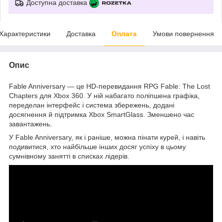
Доступна доставка
Характеристики
Доставка
Оплата
Умови повернення
Опис
Fable Anniversary — це HD-перевидання RPG Fable: The Lost
Chapters для Xbox 360. У ній набагато поліпшена графіка,
переделан інтерфейс і система збережень, додані
досягнення й підтримка Xbox SmartGlass. Зменшено час
завантажень.
У Fable Anniversary, як і раніше, можна пінати курей, і навіть
подивитися, хто найбільше інших досяг успіху в цьому
сумнівному занятті в списках лідерів.