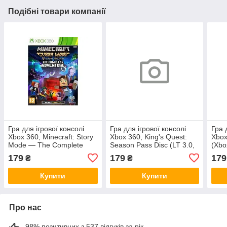
Подібні товари компанії
Гра для ігрової консолі
Гра для ігрової консолі
Гра 
Xbox 360, Minecraft: Story
Xbox 360, King's Quest:
Xbox
Mode — The Complete
Season Pass Disc (LT 3.0,
(Xbo
Adventure (LT 3.0, LT 2.0)
LT 2.0)
179
179
179
₴
₴
Купити
Купити
Про нас
98% позитивних з 537 відгуків за рік