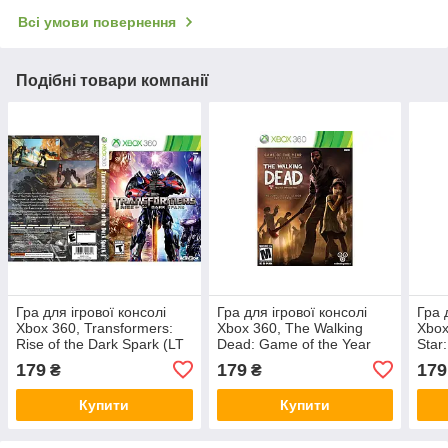
Всі умови повернення
Подібні товари компанії
Гра для ігрової консолі
Гра для ігрової консолі
Гра 
Xbox 360, Transformers:
Xbox 360, The Walking
Xbox
Rise of the Dark Spark (LT
Dead: Game of the Year
Star
3.0, LT 2.0)
Edition (LT 3.0, LT 2.0)
LT 2
179
179
179
₴
₴
Купити
Купити