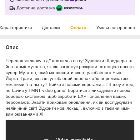
Доступна доставка
Характеристики
Доставка
Оплата
Умови повернення
Опис
Черепашки знову в дії проти зла світу! Зупинити Шреддера та
його армії мутантів, як він загрожує розкрити потенціал нового
супер-Мутаген, який міг знищити свого улюбленого Нью-
Йорка. Грати, як ваш улюблений черепах або перемикатися
між ними "на льоту"! Бийки з новими ворогами з ТВ-шоу хітом,
не бачив у TMNT video game! Боротися з лиходіями з новою
бойовою системою, щоб заробити EXP і оновлення ваших
персонажів. Знайти приховані оновлення, як ви досліджувати
нелінійний світ! Відкрити нові локації, включно з таємничими
вимірюваннями X!