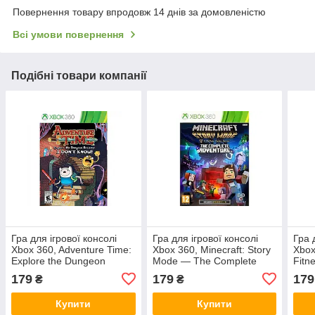
Повернення товару впродовж 14 днів за домовленістю
Всі умови повернення
Подібні товари компанії
Гра для ігрової консолі
Гра для ігрової консолі
Гра 
Xbox 360, Adventure Time:
Xbox 360, Minecraft: Story
Xbox 
Explore the Dungeon
Mode — The Complete
Fitn
Because I Do not Know!
Adventure (LT 3.0, LT 2.0)
LT 3
179
179
179
₴
₴
(LT 3.0, LT 2.0)
Купити
Купити