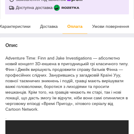
Доступна доставка
Характеристики
Доставка
Оплата
Умови повернення
Опис
Adventure Time: Finn and Jake Investigations — абсолютно
новий концепт 3D-екшена в пригодницькій грі класичного типу.
Фінн і Джейк вирішують продовжити справу батьків Фінна —
професійних слідчих. Занурившись у загадковій Країні Ууу,
повної таємничих зникнень і подій, гравці мають вирішувати
важкі головоломки, боротися з лиходіями та просити
мешканців. Крім того, на гравців чекають як старі, так і нові
локації, що дасть змогу їм відчути, ніби вони самі опинилися в
черговому епізоді «Времі Пригод», хітового серіалу від
Cartoon Network.
.