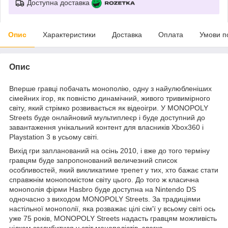
Доступна доставка
Опис
Характеристики
Доставка
Оплата
Умови п
Опис
Вперше гравці побачать монополію, одну з найулюбленіших
сімейних ігор, як повністю динамічний, живого тривимірного
світу, який стрімко розвивається як відеоігри. У MONOPOLY
Streets буде онлайновий мультиплеєр і буде доступний до
завантаження унікальний контент для власників Xbox360 і
Playstation 3 в усьому світі.
Вихід гри запланований на осінь 2010, і вже до того терміну
гравцям буде запропонований величезний список
особливостей, який викликатиме трепет у тих, хто бажає стати
справжнім монопомістом світу цього. До того ж класична
монополія фірми Hasbro буде доступна на Nintendo DS
одночасно з виходом MONOPOLY Streets. За традиціями
настільної монополії, яка розважає цілі сім'ї у всьому світі ось
уже 75 років, MONOPOLY Streets надасть гравцям можливість
цілком заглибитися у світ монополістів, злегка