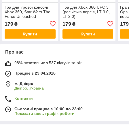
Гра для ігрової консолі
Гра для Xbox 360 UFC 3
Гра 
Xbox 360, Star Wars The
(російська версія, LT 3.0,
Ops 
Force Unleashed
LT 2.0)
верс
(російська версія, (LT 3.0,
179
179
179
₴
₴
LT 2.0)
Купити
Купити
Про нас
98% позитивних з 537 відгуків за рік
Працює з 23.04.2018
м. Дніпро
Дніпро, Україна
Контакти
Сьогодні працює з 10:00 до 23:00
Показати весь графік роботи