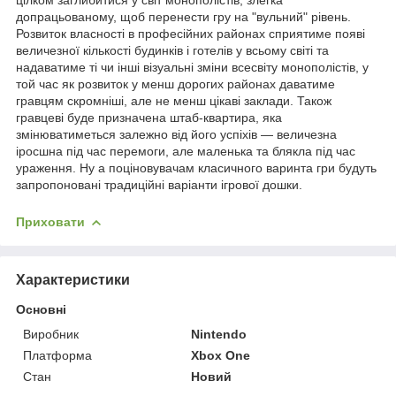
допрацьованому, щоб перенести гру на "вульний" рівень.
Розвиток власності в професійних районах сприятиме появі
величезної кількості будинків і готелів у всьому світі та
надаватиме ті чи інші візуальні зміни всесвіту монополістів, у
той час як розвиток у менш дорогих районах даватиме
гравцям скромніші, але не менш цікаві заклади. Також
гравцеві буде призначена штаб-квартира, яка
змінюватиметься залежно від його успіхів — величезна
іросшна під час перемоги, але маленька та блякла під час
ураження. Ну а поціновувачам класичного варинта гри будуть
запропоновані традиційні варіанти ігрової дошки.
Приховати
Характеристики
Основні
Виробник
Nintendo
Платформа
Xbox One
Стан
Новий