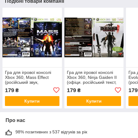
Подібні товари компанії
Гра для ігрової консолі
Гра для ігрової консолі
Гра 
Xbox 360, Mass Effect
Xbox 360, Ninja Gaiden II
Evol
(російський звук,
(офіци. російський текст,
(рос
англійський текст, LT 3.0,
LT 3.0, LT 2.0)
LT 2
179
179
179
₴
₴
LT 2.0)
Купити
Купити
Про нас
98% позитивних з 537 відгуків за рік