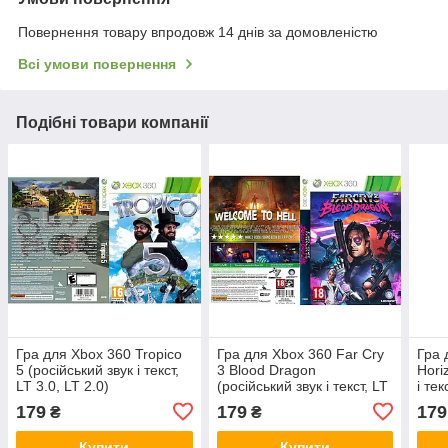
Повернення товару впродовж 14 днів за домовленістю
Всі умови повернення
Подібні товари компанії
Гра для Xbox 360 Tropico
Гра для Xbox 360 Far Cry
Гра 
5 (російський звук і текст,
3 Blood Dragon
Hori
LT 3.0, LT 2.0)
(російський звук і текст, LT
і тек
3.0, LT 2.0)
179
179
179
₴
₴
Купити
Купити