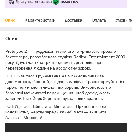
Доступна доставка
Опис
Характеристики
Доставка
Оплата
Умови п
Опис
Prototype 2 — продовження лютого та кривавого ігрового
бестселера, розробленого студією Radical Entertainment 2009
року. Друга частина гри продовжить розповідь про
перетворення людини на абсолютну зброю.
ГОТ Сійте хаос і руйнування на міських вулицях за
допомогою здібностей, які дає вам вірус. Трансформуйте тіло
героя, поглинаючи численних ворогів. Використовуйте
безмежні можливості переміщення, щоб досліджувати
залишки Нью-Йорк Зеро в пошуках нових вражень.
ГО БУДЕтеся. Вбивайте. Міняйтеся. Принесіть свою
чоловічість у жертву заради єдиної мети — знищити...
Алекса... Мерсера!