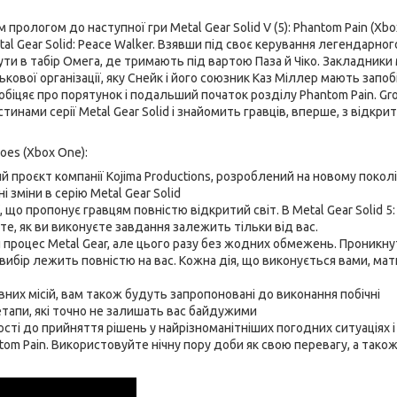
м прологом до наступної гри Metal Gear Solid V (5): Phantom Pain (Xbo
etal Gear Solid: Peace Walker. Взявши під своє керування легендарно
нути в табір Омега, де тримають під вартою Паза й Чіко. Закладник
кової організації, яку Снейк і його союзник Каз Міллер мають запоб
пообіцяє про порятунок і подальший початок розділу Phantom Pain. Gr
нами серії Metal Gear Solid і знайомить гравців, вперше, з відкри
oes (Xbox One):
 проєкт компанії Kojima Productions, розроблений на новому покол
 зміни в серію Metal Gear Solid
 що пропонує гравцям повністю відкритий світ. В Metal Gear Solid 5:
те, як ви виконуєте завдання залежить тільки від вас.
 процес Metal Gear, але цього разу без жодних обмежень. Проникну
вибір лежить повністю на вас. Кожна дія, що виконується вами, ма
овних місій, вам також будуть запропоновані до виконання побічні
" етапи, які точно не залишать вас байдужими
сті до прийняття рішень у найрізноманітніших погодних ситуаціях і
ntom Pain. Використовуйте нічну пору доби як свою перевагу, а тако