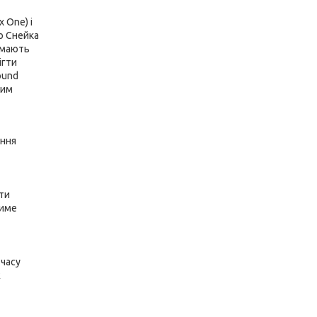
x One) і
го Снейка
и мають
ігти
ound
тим
іння
ти
тиме
 часу
ж