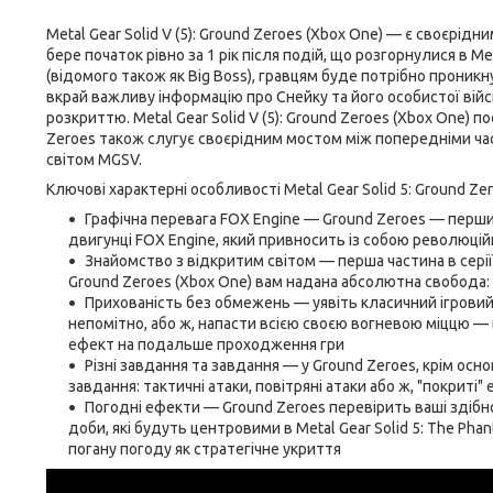
Metal Gear Solid V (5): Ground Zeroes (Xbox One) — є своєрідни
бере початок рівно за 1 рік після подій, що розгорнулися в M
(відомого також як Big Boss), гравцям буде потрібно проник
вкрай важливу інформацію про Снейку та його особистої війсь
розкриттю. Metal Gear Solid V (5): Ground Zeroes (Xbox One) 
Zeroes також слугує своєрідним мостом між попередніми части
світом MGSV.
Ключові характерні особливості Metal Gear Solid 5: Ground Zer
Графічна перевага FOX Engine — Ground Zeroes — перший
двигунці FOX Engine, який привносить із собою революційні
Знайомство з відкритим світом — перша частина в серії,
Ground Zeroes (Xbox One) вам надана абсолютна свобода: 
Прихованість без обмежень — уявіть класичний ігровий
непомітно, або ж, напасти всією своєю вогневою міццю — 
ефект на подальше проходження гри
Різні завдання та завдання — у Ground Zeroes, крім осн
завдання: тактичні атаки, повітряні атаки або ж, "покриті
Погодні ефекти — Ground Zeroes перевірить ваші здібно
доби, які будуть центровими в Metal Gear Solid 5: The Pha
погану погоду як стратегічне укриття