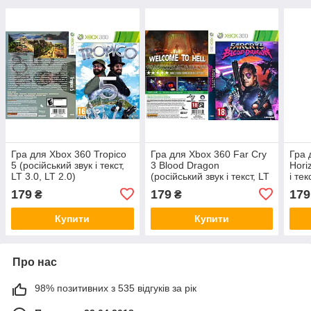
Гра для Xbox 360 Tropico
Гра для Xbox 360 Far Cry
Гра 
5 (російський звук і текст,
3 Blood Dragon
Hori
LT 3.0, LT 2.0)
(російський звук і текст, LT
і тек
3.0, LT 2.0)
179
179
179
₴
₴
Купити
Купити
Про нас
98% позитивних з 535 відгуків за рік