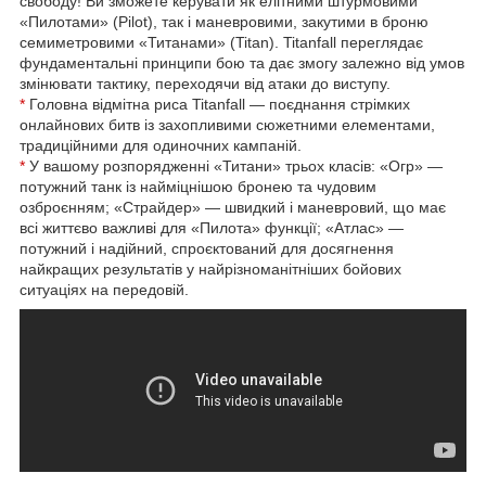
свободу! Ви зможете керувати як елітними штурмовими
«Пилотами» (Pilot), так і маневровими, закутими в броню
семиметровими «Титанами» (Titan). Titanfall переглядає
фундаментальні принципи бою та дає змогу залежно від умов
змінювати тактику, переходячи від атаки до виступу.
*
Головна відмітна риса Titanfall — поєднання стрімких
онлайнових битв із захопливими сюжетними елементами,
традиційними для одиночних кампаній.
*
У вашому розпорядженні «Титани» трьох класів: «Огр» —
потужний танк із найміцнішою бронею та чудовим
озброєнням; «Страйдер» — швидкий і маневровий, що має
всі життєво важливі для «Пилота» функції; «Атлас» —
потужний і надійний, спроєктований для досягнення
найкращих результатів у найрізноманітніших бойових
ситуаціях на передовій.