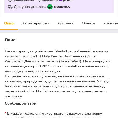
Доступна доставка
Опис
Характеристики
Доставка
Оплата
Умови п
Опис
Багатокористувацький екшн Titanfall розроблений творцями
культової серії Call of Duty Вінсом Зампеллою (Vince
Zampella) і Джейсоном Вестом (Jason West). На міжнародній
виставці відеоігор Е3 2013 проєкт Titanfall завоював найвищі
нагороди у понад 60 номінаціях.
Ця гра перенесе вас у всесвіт, де мале протиставляється
великому, природа — індустрії, а людина — машині. У студії
Respawn мають величезний досвід створення екшонів від
першої особи, і в Titanfall на вас чекає мультиплеєр нового
покоління.
Особливості гри:
*
Військові технології майбутнього подарують вам повну