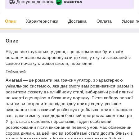
Доступна доставка
Опис
Характеристики
Доставка
Оплата
Умови п
Опис
Різдво вже стукається у двері, і це цілком може бути твоїм
останнім шансом запропонувати дівчині, у яку ти закоханий із
самого початку старшої школи, побачення.
Геймплей:
Амагамі — це романтична гра-симулятор, з характерною
унікальною системою, яка дає змогу вам розвиватися разом із
розвитком сюжету в нелінійному стилі, вибираючи різні плитки
на «карті сценарію» в бажаному порядку. Після вибору певної
плитки ви потрапите на відповідну плитці сцену, успішне
виконання якої зазвичай розблокує ще більше плиток навколо
вас, даючи змогу вам дедалі більший прогрес за сюжетом гри.
У грі є шість основних персонажів, і один особливий,
розблокований після виконання певних умов. Час обмежений
сорока днями, за цей час ви зобов'язані стати досить близькі з
одним із персонажів, а інакше на вас чекає поганий кінець.