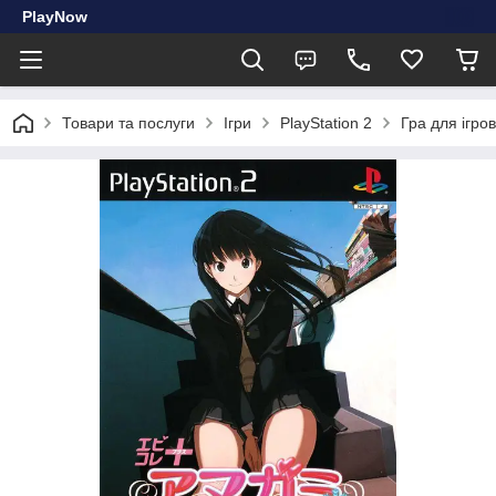
PlayNow
Товари та послуги
Ігри
PlayStation 2
Гра для ігров