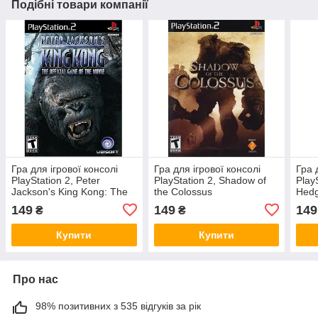
Подібні товари компанії
Гра для ігрової консолі
Гра для ігрової консолі
Гра 
PlayStation 2, Peter
PlayStation 2, Shadow of
Play
Jackson's King Kong: The
the Colossus
Hed
Official Game of the Movie
149
149
149
₴
₴
Купити
Купити
Про нас
98% позитивних з 535 відгуків за рік