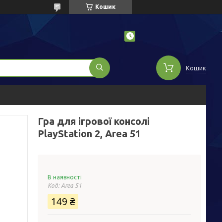
Кошик
Кошик
Гра для ігрової консолі
PlayStation 2, Area 51
В наявності
Код:
Area 51
149 ₴