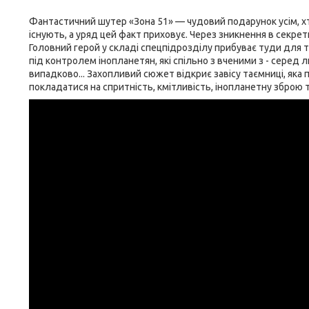
Фантастичний шутер «Зона 51» — чудовий подарунок усім, хто
існують, а уряд цей факт приховує. Через зникнення в секрет
Головний герой у складі спецпідрозділу прибуває туди для т
під контролем інопланетян, які спільно з вченими з - серед
випадково... Захопливий сюжет відкриє завісу таємниці, яка
покладатися на спритність, кмітливість, інопланетну зброю т