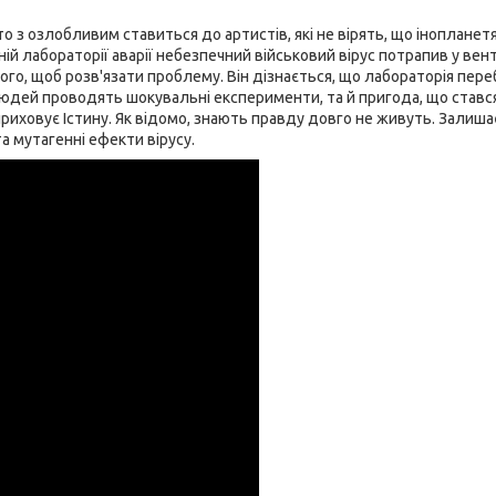
 з озлобливим ставиться до артистів, які не вірять, що інопланет
ній лабораторії аварії небезпечний військовий вірус потрапив у вен
ого, щоб розв'язати проблему. Він дізнається, що лабораторія пере
 людей проводять шокувальні експерименти, та й пригода, що стався
 приховує Істину. Як відомо, знають правду довго не живуть. Залиш
а мутагенні ефекти вірусу.