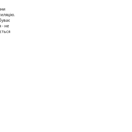
яни
тиляцію.
буває
 - не
ається