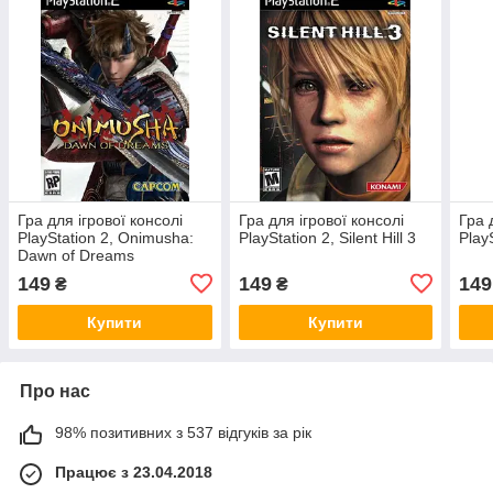
Гра для ігрової консолі
Гра для ігрової консолі
Гра 
PlayStation 2, Onimusha:
PlayStation 2, Silent Hill 3
PlayS
Dawn of Dreams
149
149
149
₴
₴
Купити
Купити
Про нас
98% позитивних з 537 відгуків за рік
Працює з 23.04.2018