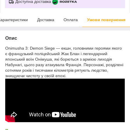
Доступна доставка
арактеристики
Доставка
Оплата
Умови повернення
Опис
Onimusha 3: Demon Siege — екшн, головними героями якого
є французький поліцейський Жак Блан і легендарний
японський воїн Онімуша, які борються з армією лиходія
Набунагі, цього разу атакувала Франція. Персонажі, розділені
сотнями років і тисячами кілометрів рятують людство,
знищуючи чистоту у своїй епохі.