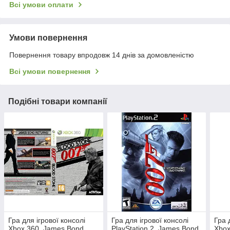
Всі умови оплати
Умови повернення
Повернення товару впродовж 14 днів за домовленістю
Всі умови повернення
Подібні товари компанії
Гра для ігрової консолі
Гра для ігрової консолі
Гра 
Xbox 360, James Bond
PlayStation 2, James Bond
Xbox