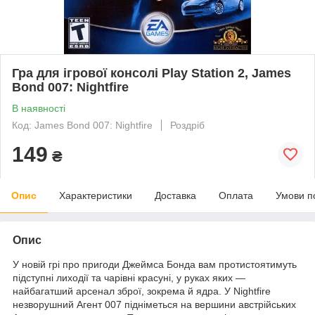
Гра для ігрової консолі Play Station 2, James
Bond 007: Nightfire
В наявності
Код: James Bond 007: Nightfire
Роздріб
149
₴
Опис
Характеристики
Доставка
Оплата
Умови п
Опис
У новій грі про пригоди Джеймса Бонда вам протистоятимуть
підступні лиходії та чарівні красуні, у руках яких —
найбагатший арсенал зброї, зокрема й ядра. У Nightfire
незворушний Агент 007 підніметься на вершини австрійських