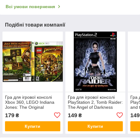
Всі умови повернення
Подібні товари компанії
Гра для ігрової консолі
Гра для ігрової консолі
Гра 
Xbox 360, LEGO Indiana
PlayStation 2, Tomb Raider:
Play
Jones: The Original
The Angel of Darkness
and 
Adventures (LT 3.0, LT 2.0)
179
149
149
₴
₴
Купити
Купити