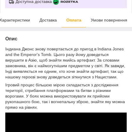
Доступна доставка
Характеристики
Доставка
Оплата
Умови повернення
Опис
Індиана Джонс знову повертається до пригод в Indiana Jones
and the Emperor's Tomb. Цього разу йому доведеться
вирушити в Азію, щоб знайти якийсь артефакт. За словами
замовника, він є наймогутнішим предметом у світі. Як завжди,
Інді виявляється не одним, хто хоче знайти артефакт, так що
нашому героєві знову доведеться зіткнутися з Нацистами.
Ігровий процес більшою мірою складається з дослідження
території, стрибання платформами та битви з різними
ворогами. У боях можна використовувати як прийоми
рукопашного бою, так і вогнепальну зброю, знайти яку можна
прямо на рівнях.