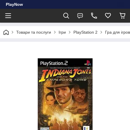
PlayNow
Товари та послуги
Ігри
PlayStation 2
Гра для ігров