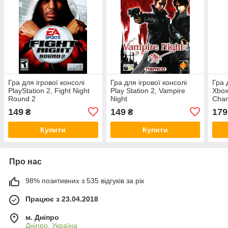
Гра для ігрової консолі
Гра для ігрової консолі
Гра 
PlayStation 2, Fight Night
Play Station 2, Vampire
Xbox
Round 2
Night
Cham
149
149
179
₴
₴
Купити
Купити
Про нас
98% позитивних з 535 відгуків за рік
Працює з 23.04.2018
м. Дніпро
Дніпро, Україна