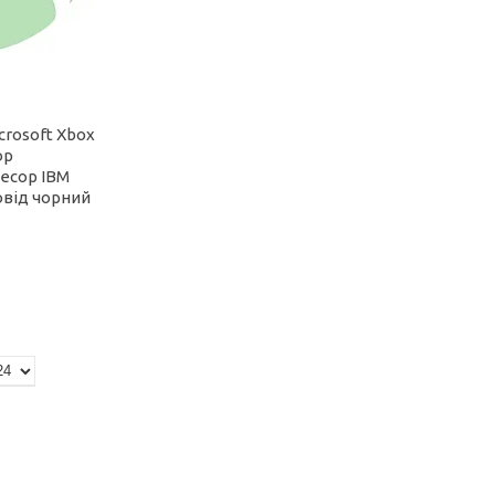
crosoft Xbox
ор
есор IBM
овід чорний