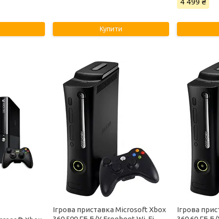
4 499 ₴
Купити
Ігрова приставка Microsoft Xbox
Ігрова прис
360 500 ГБ Б/У Freeboot Wi-Fi
360 60 ГБ Б