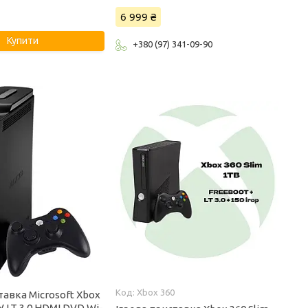
6 999 ₴
Купити
+380 (97) 341-09-90
Xbox 360
тавка Microsoft Xbox
/У LT 3.0 HDMI DVD Wi-