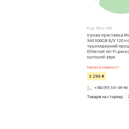
Xbox 360
Ігрова приставка Mi
360 500GB Б/У 120 іг
трьохядерний проц
Ethernet Wi-Fi диск
surround-звук
Немає в наявності
3 299 ₴
+380 (97) 341-09-90