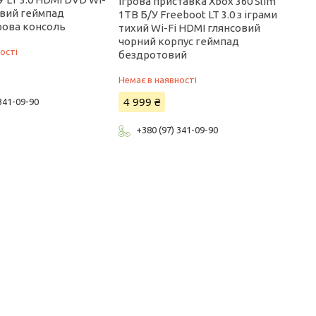
Ігрова приставка Xbox 360 Slim
овий геймпад
1TB Б/У Freeboot LT 3.0 з іграми
рова консоль
тихий Wi-Fi HDMI глянсовий
чорний корпус геймпад
ості
бездротовий
Немає в наявності
4 999 ₴
 341-09-90
+380 (97) 341-09-90