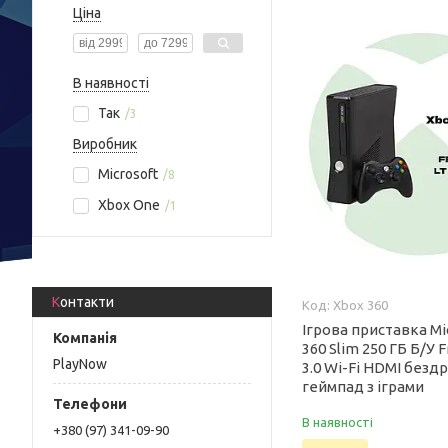
Ціна
В наявності
Так
3
Виробник
Microsoft
8
Xbox One
1
Контакти
Xbox 360
Ігрова приставка Mi
360 Slim 250 ГБ Б/У 
PlayNow
3.0 Wi-Fi HDMI безд
геймпад з іграми
В наявності
+380 (97) 341-09-90