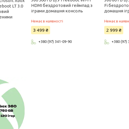
crosoft Xbox
HDMI бездротовий геймпад з
Fi бездрот
eboot LT 3.0
іграми домашня консоль
домашня іг
овий
леними
Немає в наявності
Немає в наявн
3 499 ₴
2 999 ₴
+380 (97) 341-09-90
+380 (97)