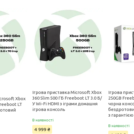
Ігрова приставка Microsoft Xbox
Ігрова прис
360 Slim 500 ГБ Freeboot LT 3.0 Б/
250GB Freeb
crosoft Xbox
У Wi-Fi HDMI з іграми домашня
чорна консо
Freeboot LT
ігрова консоль
бездротови
ротовий
з гарантією
В наявності
В наявності
4 999 ₴