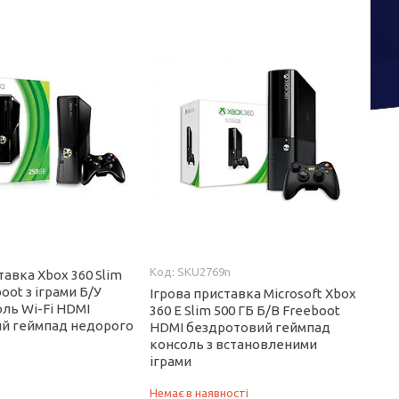
SKU2769n
тавка Xbox 360 Slim
oot з іграми Б/У
Ігрова приставка Microsoft Xbox
ль Wi-Fi HDMI
360 E Slim 500 ГБ Б/В Freeboot
й геймпад недорого
HDMI бездротовий геймпад
консоль з встановленими
іграми
Немає в наявності