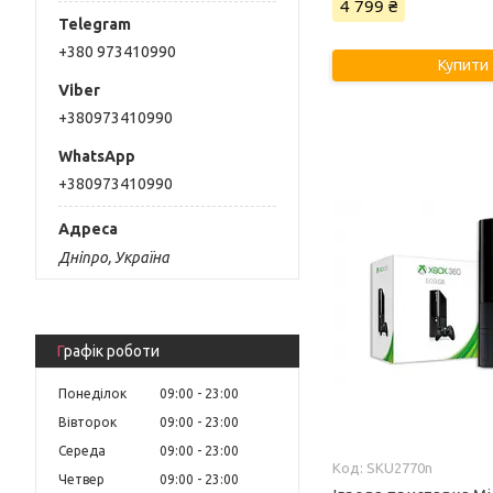
4 799 ₴
+380 973410990
Купити
+380973410990
+380973410990
Дніпро, Україна
Графік роботи
Понеділок
09:00
23:00
Вівторок
09:00
23:00
Середа
09:00
23:00
SKU2770n
Четвер
09:00
23:00