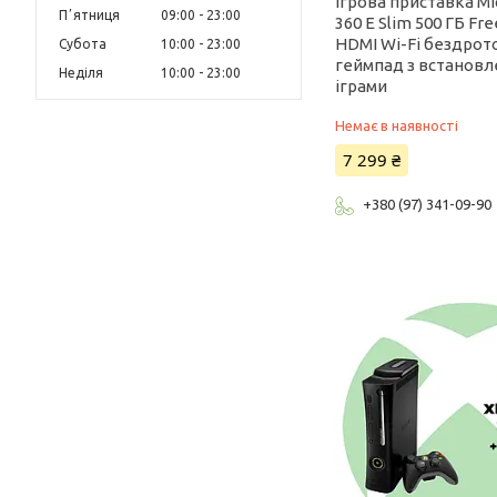
Ігрова приставка Mi
Пʼятниця
09:00
23:00
360 E Slim 500 ГБ Fre
HDMI Wi-Fi бездрот
Субота
10:00
23:00
геймпад з встанов
Неділя
10:00
23:00
іграми
Немає в наявності
7 299 ₴
+380 (97) 341-09-90